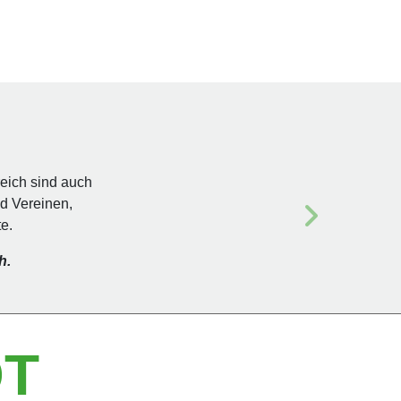
reich sind auch
d Vereinen,
e.
h.
T