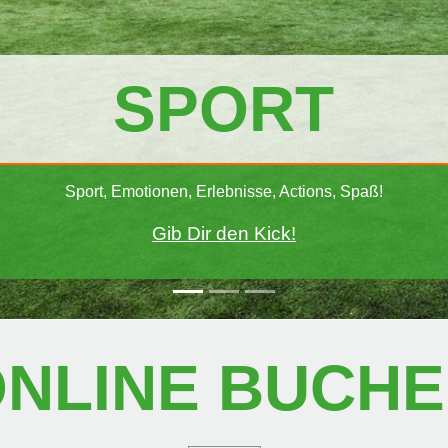
GASTRONOMI
Das Restaurant SoccerOlymp –
Top Gastronomie, Mittagstisch, Catering, Sonntagsbrunch.
Lass Dich verwöhnen!
NLINE BUCH