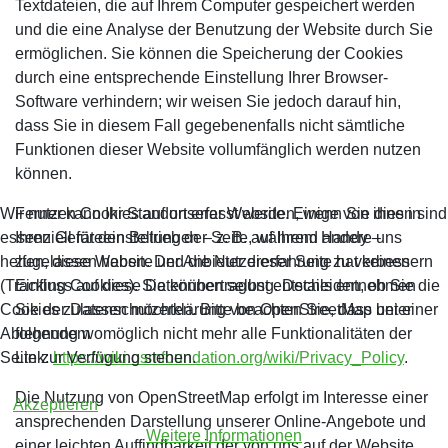
Textdateien, die auf Ihrem Computer gespeichert werden
und die eine Analyse der Benutzung der Website durch Sie
ermöglichen. Sie können die Speicherung der Cookies
durch eine entsprechende Einstellung Ihrer Browser-
Software verhindern; wir weisen Sie jedoch darauf hin,
dass Sie in diesem Fall gegebenenfalls nicht sämtliche
Funktionen dieser Website vollumfänglich werden nutzen
können.
Wir nutzen Cookies auf unserer Website. Einige von ihnen sind
Ferner kann Ihr Standort erfasst werden, wenn Sie dies in
essenziell für den Betrieb der Seite, während andere uns
Ihren Geräteeinstellungen – z. B. auf Ihrem Handy –
helfen, diese Website und die Nutzererfahrung zu verbessern
zugelassen haben. Der Anbieter dieser Seite hat keinen
(Tracking Cookies). Sie können selbst entscheiden, ob Sie die
Einfluss auf diese Datenübertragung. Details entnehmen
Cookies zulassen möchten. Bitte beachten Sie, dass bei einer
Sie der Datenschutzerklärung von OpenStreetMap unter
Ablehnung womöglich nicht mehr alle Funktionalitäten der
folgendem
Seite zur Verfügung stehen.
Link:
https://wiki.osmfoundation.org/wiki/Privacy_Policy
.
Die Nutzung von OpenStreetMap erfolgt im Interesse einer
Akzeptieren
ansprechenden Darstellung unserer Online-Angebote und
Weitere Informationen
einer leichten Auffindbarkeit der von uns auf der Website